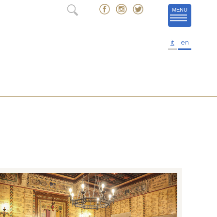
MENU
it
en