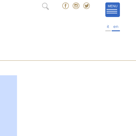
MENU
it
en