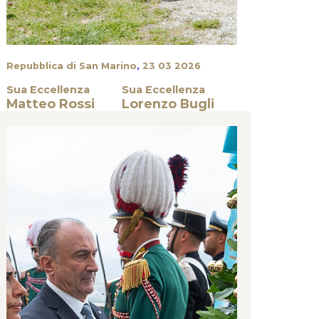
,
Repubblica di San Marino
23 03 2026
Sua Eccellenza
Sua Eccellenza
Matteo Rossi
Lorenzo Bugli
Cerimonie Istituzionali
GLI ECCELLENTISSIMI CAPITANI REGGENTI INSIEME
ALLA SEGRETERIA DI STATO PER L’ISTRUZIONE E
CULTURA E ALLA SEGRETERIA DI STATO PER IL
TERRITORIO E L’AMBIENTE INAUGURANO IL
“GIARDINO DELLE RADICI”