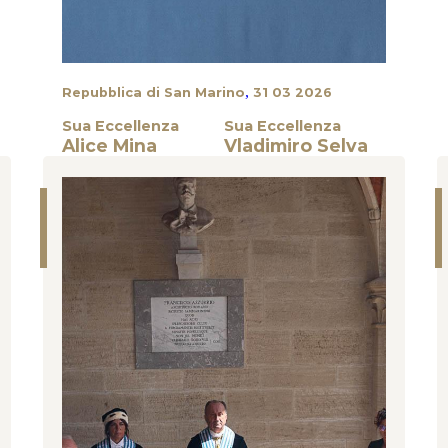
,
Repubblica di San Marino
31 03 2026
Sua Eccellenza
Sua Eccellenza
Alice Mina
Vladimiro Selva
Cerimonie Istituzionali
CERIMONIA DI INSEDIAMENTO DEGLI ECC. MI
CAPITANI REGGENTI ALICE MINA E VLADIMIRO
SELVA