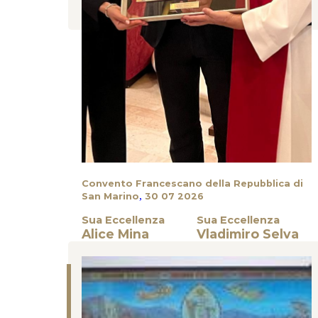
Convento Francescano della Repubblica di
,
San Marino
30 07 2026
Sua Eccellenza
Sua Eccellenza
Alice Mina
Vladimiro Selva
Cerimonie e Eventi Istituzionali
GLI ECC. MI CAPITANI REGGENTI DONANO
L’OPERA PITTORICA “IL CAMMINO DI SAN
FRANCESCO” AL CONVENTO FRANCESCANO