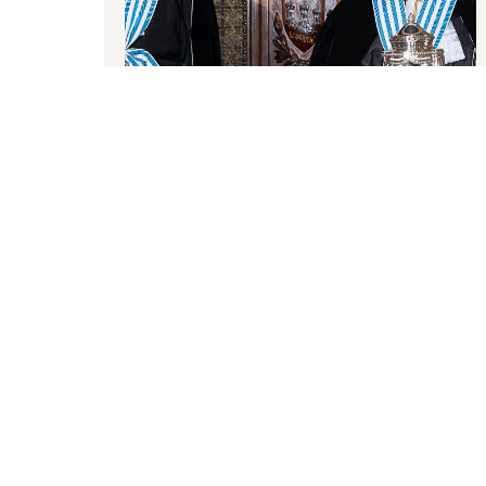
,
Repubblica di San Marino
30 09 2025
Sua Eccellenza
Sua Eccellenza
Matteo Rossi
Lorenzo Bugli
Cerimonie Istituzionali