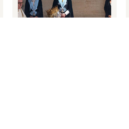
,
Repubblica di San Marino
02 09 2025
Sua Eccellenza
Sua Eccellenza
Denise Bronzetti
Italo Righi
Cerimonie Istituzionali