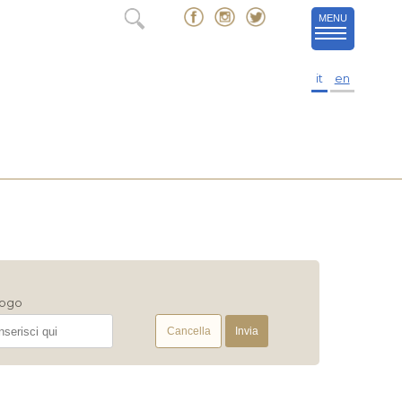
MENU
it
en
ogo