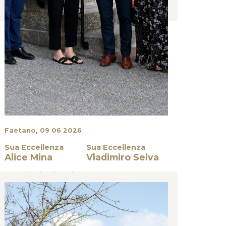
,
Faetano
09 06 2026
Sua Eccellenza
Sua Eccellenza
Alice Mina
Vladimiro Selva
Eventi Istituzionali
LA REGGENZA VICINO ALLE GIUNTE DI CASTELLO