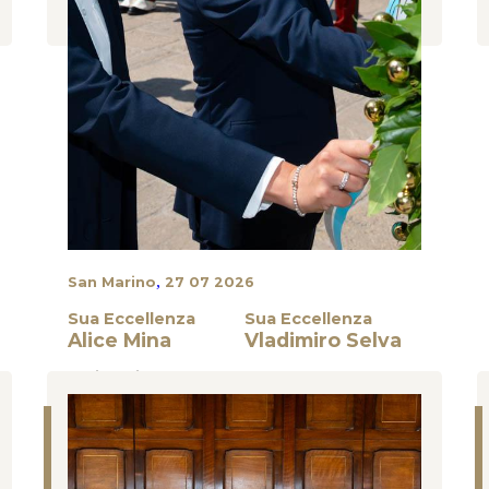
,
San Marino
27 07 2026
Sua Eccellenza
Sua Eccellenza
Alice Mina
Vladimiro Selva
Cerimonie
UNA CERIMONIA COMMEMORATIVA PER LA
RICORRENZA SAMMARINESE DEL 28 LUGLIO