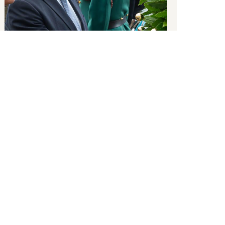
,
San Marino, Piazza della Libertà
27 07 2025
Sua Eccellenza
Sua Eccellenza
Denise Bronzetti
Italo Righi
Cerimonie e Eventi